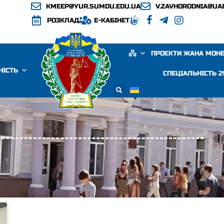
KMEEP@YUR.SUMDU.EDU.UA
V.ZAVHORODNIA@UA
РОЗКЛАД
Е-КАБІНЕТ
ПРОЄКТИ ЖАНА МОН
НІСТЬ
СПЕЦІАЛЬНІСТЬ 