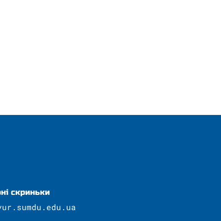
ні скриньки
yur.sumdu.edu.ua