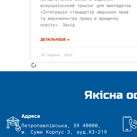
всеукраїнський тренінг для викладачів
«Інтеграція стандартів людських прав
та верховенства права в юридичну
освіту». Захід
ДЕТАЛЬНІШЕ »
18 Червня, 2026
Якісна о
Адреса
Петропавлівська, 59 40000,
м. Суми Корпус 3, ауд.К3-219