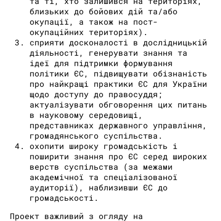
та ті, хто залишився на територіях,
близьких до бойових дій та/або
окупації, а також на пост-
окупаційних територіях).
сприяти досконалості в дослідницькій
діяльності, генерувати знання та
ідеї для підтримки формування
політики ЄС, підвищувати обізнаність
про найкращі практики ЄС для України
щодо доступу до правосуддя;
актуалізувати обговорення цих питань
в науковому середовищі,
представниках державного управління,
громадянського суспільства.
охопити широку громадськість і
поширити знання про ЄС серед широких
верств суспільства (за межами
академічної та спеціалізованої
аудиторії), наблизивши ЄС до
громадськості.
Проект важливий з огляду на