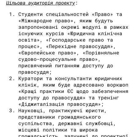
Цільова аудиторія проекту
:
Студенти спеціальностей «Право» та
«Міжнародне право», яким будуть
запропоновані окремі модулі в рамках
існуючих курсів «Юридична клінічна
освіта», «Господарське право та
процес», «Перехідне правосуддя»,
«Європейське право», «Порівняльне
судово-процесуальне право»,
присвячений питанням доступу до
правосуддя;
Куратори та консультанти юридичних
клінік, яким буде адресовано воркшоп
«Кращі практики ЄС щодо забезпечення
доступу до правосуддя» та тренінг
«Діджиталізація правосуддя»;
Науковці, практикуючі юристи,
представники громадянського
суспільства, державні службовці,
місцеві політики та широка
громадськість, залучені до проектної