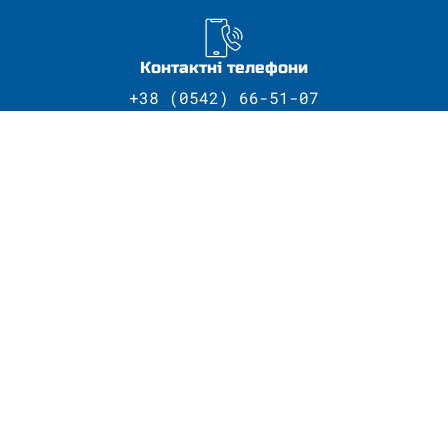
Контактні телефони
+38 (0542) 66-51-07
Електроні скриньки
kmeep@yur.sumdu.edu.ua
Сумський державний університет
Провідний навчальний заклад регіону