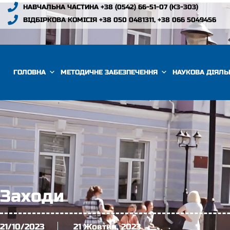
НАВЧАЛЬНА ЧАСТИНА +38 (0542) 66-51-07 (К3-303)
ВІДБІРКОВА КОМІСІЯ +38 050 0481311, +38 066 5049456
ГОЛОВНА
МЕТОДИЧНЕ ЗАБЕЗПЕЧЕННЯ
НАУКОВА ДІЯЛЬ
Заходи
21/10/2023
21 Жовтня, 2023