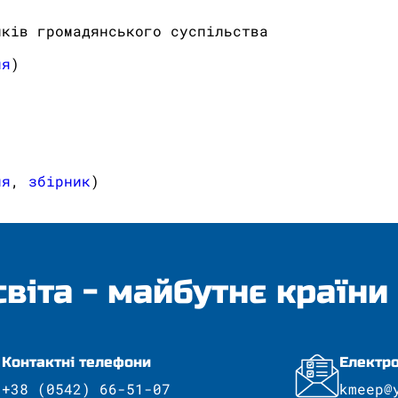
иків громадянського суспільства
ня
)
ня
,
збірник
)
світа - майбутнє країни
Контактні телефони
Електро
+38 (0542) 66-51-07
kmeep@