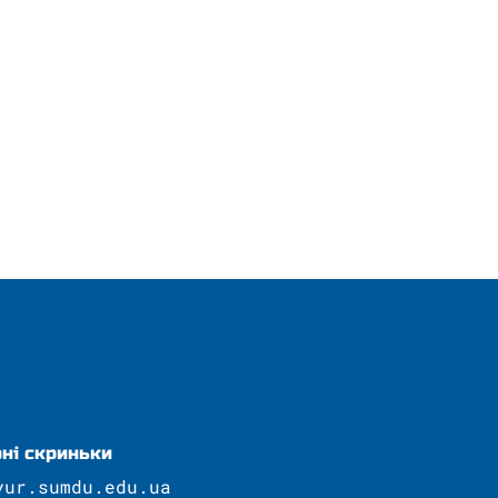
ні скриньки
yur.sumdu.edu.ua