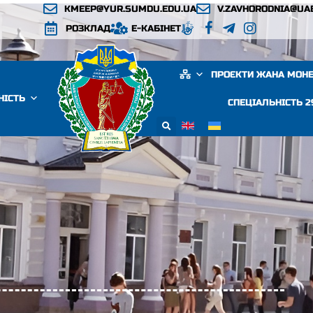
KMEEP@YUR.SUMDU.EDU.UA
V.ZAVHORODNIA@UA
РОЗКЛАД
Е-КАБІНЕТ
ПРОЄКТИ ЖАНА МОН
НІСТЬ
СПЕЦІАЛЬНІСТЬ 