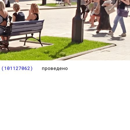
” (101127062)
проведено