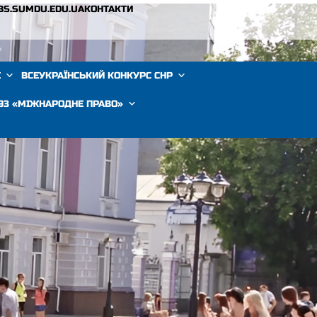
BS.SUMDU.EDU.UA
КОНТАКТИ
Е
ВСЕУКРАЇНСЬКИЙ КОНКУРС СНР
293 «МІЖНАРОДНЕ ПРАВО»