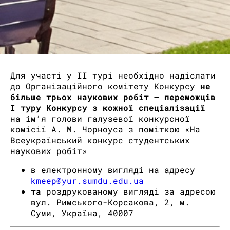
Для участі у ІІ турі необхідно надіслати
до Організаційного комітету Конкурсу
не
більше трьох наукових робіт – переможців
І туру Конкурсу з кожної спеціалізації
на ім’я голови галузевої конкурсної
комісії А. М. Чорноуса з поміткою «На
Всеукраїнський конкурс студентських
наукових робіт»
в електронному вигляді на адресу
kmeep@yur.sumdu.edu.ua
та
роздрукованому вигляді за адресою
вул. Римського-Корсакова, 2, м.
Суми, Україна, 40007