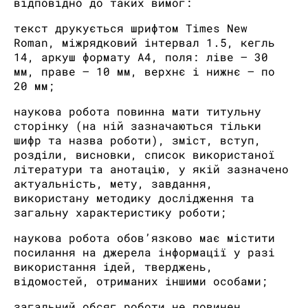
відповідно до таких вимог:
текст друкується шрифтом Times New
Roman, міжрядковий інтервал 1.5, кегль
14, аркуш формату А4, поля: ліве – 30
мм, праве – 10 мм, верхнє і нижнє – по
20 мм;
наукова робота повинна мати титульну
сторінку (на ній зазначаються тільки
шифр та назва роботи), зміст, вступ,
розділи, висновки, список використаної
літератури та анотацію, у якій зазначено
актуальність, мету, завдання,
використану методику дослідження та
загальну характеристику роботи;
наукова робота обов’язково має містити
посилання на джерела інформації у разі
використання ідей, тверджень,
відомостей, отриманих іншими особами;
загальний обсяг роботи не повинен