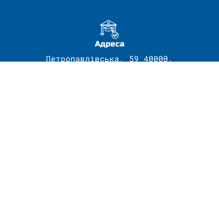
Адреса
Петропавлівська, 59 40000,
м. Суми Корпус 3, ауд.К3-219
Контактні телефони
+38 (0542) 66-51-07
Електроні скриньки
kmeep@yur.sumdu.edu.ua