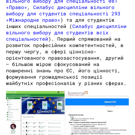
вільного вибору для спеціальності 081
«Право»
,
Силабус дисципліни вільного
вибору для студентів спеціальності 293
«Міжнародне право»
) та для студентів
інших спеціальностей (
Силабус дисципліни
вільного вибору для студентів всіх
спеціальностей
). Перший спрямований на
розвиток професійних компетентностей, в
першу чергу, в сфері ціннісно-
орієнтованого правозастосування, другий
– більшою мірою сфокусований на
поширенні знань про ЄС, його цінності,
формування громадянської позиції
майбутніх професіоналів у різних сферах.