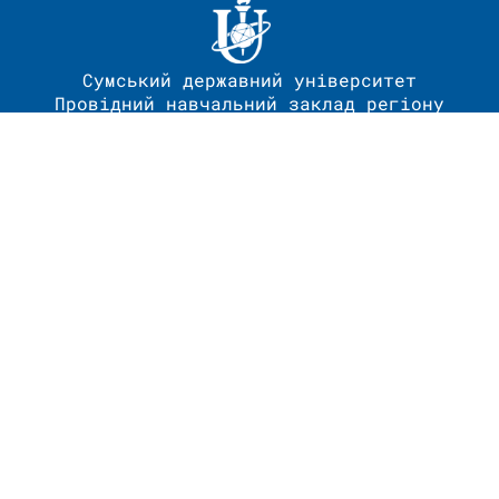
Сумський державний університет
Провідний навчальний заклад регіону
Розробка сайту - Центр
телекомунікаційних технологій та
комп’ютерного забезпечення (ЦТТКЗ).
Веб-розробник, веб-дизайнер та створювач
сайту Сергій Дудченко
Наповнення сайту – Плотнікова Марія
Адміністратор сайту –
Михайло Думчиков