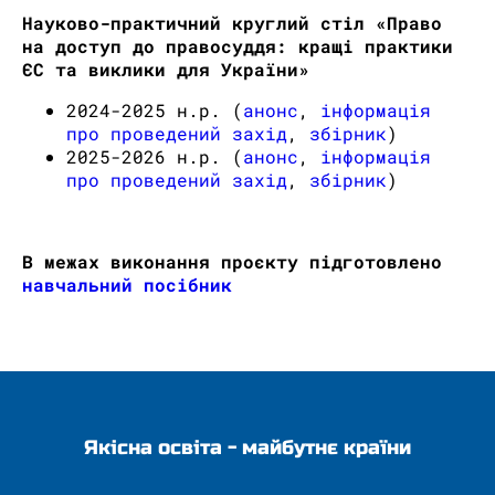
Науково-практичний круглий стіл «Право
на доступ до правосуддя: кращі практики
ЄС та виклики для України»
2024-2025 н.р. (
анонс
,
інформація
про проведений захід
,
збірник
)
2025-2026 н.р. (
анонс
,
інформація
про проведений захід
,
збірник
)
В межах виконання проєкту підготовлено
навчальний посібник
Якісна освіта - майбутнє країни