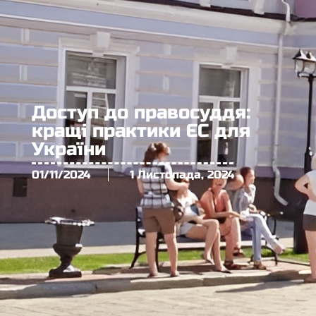
Доступ до правосуддя:
кращі практики ЄС для
України
01/11/2024
1 Листопада, 2024