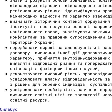
знати і розуміти основи зовнішньої політ
міжнародних відносин, міжнародного співр
регіональному рівнях, ідентифікувати пра
міжнародних відносин та характер взаємод
визначати історичний контекст формування
інститутів, прогнозувати основні напрямк
національного права, аналізувати виклики
конфліктами за правовим супроводженням і
територій України;
передбачати широкі загальносуспільні нас
договору, вчинення іншої дії дипломатичн
характеру, прийняття внутрішньодержавних
виявляти відповідні ризики та попереджат
співпраці з фахівцями інших галузей;
демонструвати високий рівень правосвідом
усвідомлювати власну відповідальність за
і рішень для окремих індивідів, суспільс
усвідомлювати необхідність навчання впро
визначати освітні цілі та траєкторії нав
освітні ресурси.
Силабус