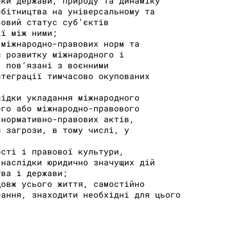
ики держави, природу та динаміку
обітництва на універсальному та
вовий статус суб’єктів
ії між ними;
 міжнародно-правових норм та
и розвитку міжнародного і
, пов’язані з воєнними
нтеграції тимчасово окупованих
лідки укладання міжнародного
ого або міжнародно-правового
 нормативно-правових актів,
и загрози, в тому числі, у
ості і правової культури,
 наслідки юридично значущих дій
тва і держави;
довж усього життя, самостійно
чання, знаходити необхідні для цього