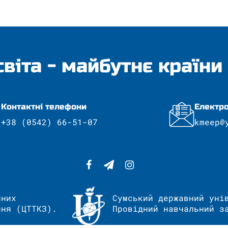
світа - майбутнє країни
Контактні телефони
Електро
+38 (0542) 66-51-07
kmeep@
йних
Сумський державний уні
ння (ЦТТКЗ).
Провідний навчальний з