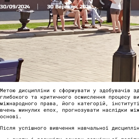
30/09/2024
30 Вересня, 2024
Метою дисципліни є сформувати у здобувачів з
глибокого та критичного осмислення процесу в
міжнародного права, його категорій, інститут
вчень минулих епох, прогнозувати наслідки мі
основі.
Після успішного вивчення навчальної дисциплі