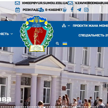
KMEEP@YUR.SUMDU.EDU.UA
V.ZAVHORODNIA@UA
РОЗКЛАД
Е-КАБІНЕТ
ПРОЄКТИ ЖАНА МОН
НІСТЬ
СПЕЦІАЛЬНІСТЬ 
ава