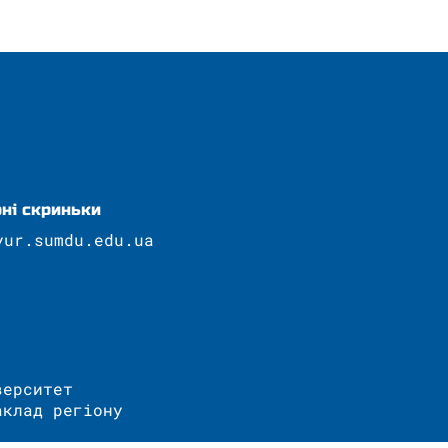
ні скриньки
yur.sumdu.edu.ua
верситет
аклад регіону