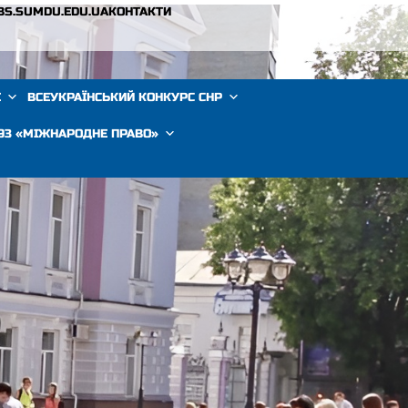
BS.SUMDU.EDU.UA
КОНТАКТИ
Е
ВСЕУКРАЇНСЬКИЙ КОНКУРС СНР
293 «МІЖНАРОДНЕ ПРАВО»