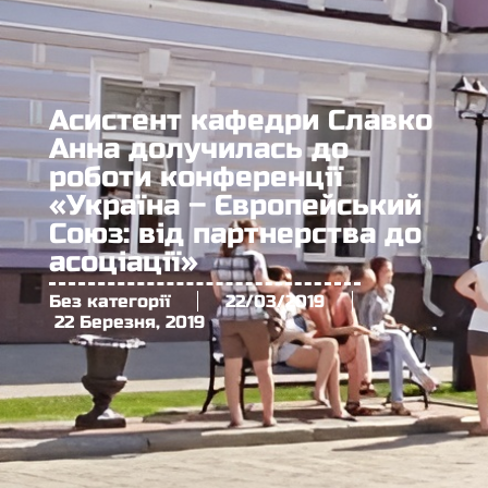
Асистент кафедри Славко
Анна долучилась до
роботи конференції
«Україна – Європейський
Союз: від партнерства до
асоціації»
Без категорії
22/03/2019
22 Березня, 2019