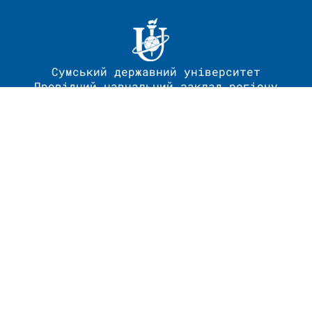
Сумський державний університет
Провідний навчальний заклад регіону
Розробка сайту - Центр
телекомунікаційних технологій та
комп’ютерного забезпечення (ЦТТКЗ).
Веб-розробник, веб-дизайнер та створювач
сайту Сергій Дудченко
Наповнення сайту – Плотнікова Марія