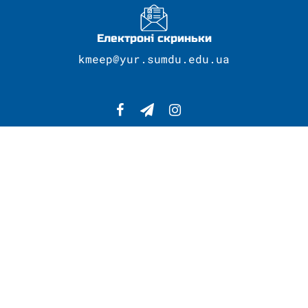
Електроні скриньки
kmeep@yur.sumdu.edu.ua
Сумський державний університет
Провідний навчальний заклад регіону
Розробка сайту - Центр
телекомунікаційних технологій та
комп’ютерного забезпечення (ЦТТКЗ).