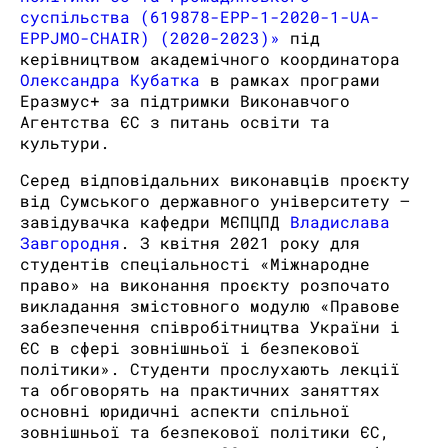
суспільства (619878-EPP-1-2020-1-UA-
EPPJMO-CHAIR) (2020-2023)»
під
керівництвом академічного координатора
Олександра Кубатка
в рамках програми
Еразмус+ за підтримки Виконавчого
Агентства ЄС з питань освіти та
культури.
Серед відповідальних виконавців проєкту
від Сумського державного університету –
завідувачка кафедри МЄПЦПД
Владислава
Завгородня
. З квітня 2021 року для
студентів спеціальності «Міжнародне
право» на виконання проєкту розпочато
викладання змістовного модулю «Правове
забезпечення співробітництва України і
ЄС в сфері зовнішньої і безпекової
політики». Студенти прослухають лекції
та обговорять на практичних заняттях
основні юридичні аспекти спільної
зовнішньої та безпекової політики ЄС,