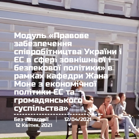
Модуль «Правове
забезпечення
співробітництва України і
ЄС в сфері зовнішньої і
безпекової політики» в
рамках кафедри Жана
Моне з економічної
політики ЄС та
громадянського
суспільства»
Без категорії
12/04/2021
12 Квітня, 2021