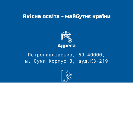
Якісна освіта - майбутнє країни
Адреса
Петропавлівська, 59 40000,
м. Суми Корпус 3, ауд.К3-219
Контактні телефони
+38 (0542) 66-51-07
Електроні скриньки
kmeep@yur.sumdu.edu.ua