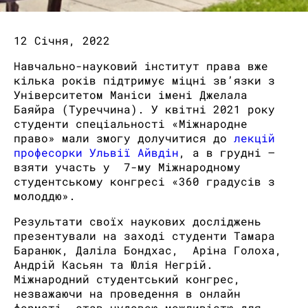
12 Січня, 2022
Навчально-науковий інститут права вже
кілька років підтримує міцні зв’язки з
Університетом Маніси імені Джелала
Баяйра (Туреччина). У квітні 2021 року
студенти спеціальності «Міжнародне
право» мали змогу долучитися до
лекцій
професорки Ульвії Айвдін
, а в грудні –
взяти участь у 7-му Міжнародному
студентському конгресі «360 градусів з
молоддю».
Результати своїх наукових досліджень
презентували на заході студенти Тамара
Баранюк, Даліла Бондхас, Аріна Голоха,
Андрій Касьян та Юлія Негрій.
Міжнародний студентський конгрес,
незважаючи на проведення в онлайн
форматі, став чудовою можливістю для